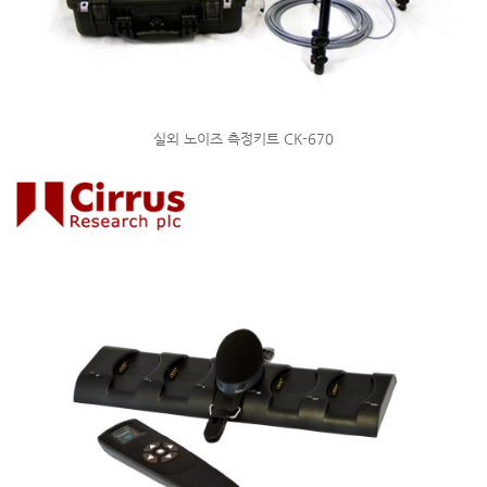
실외 노이즈 측정키트 CK-670