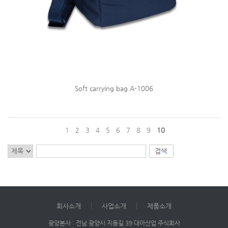
Soft carrying bag A-1006
1
2
3
4
5
6
7
8
9
10
회사소개
사업소개
제품소개
광양본사 : 전남 광양시 지동길 39 대아산업 주식회사