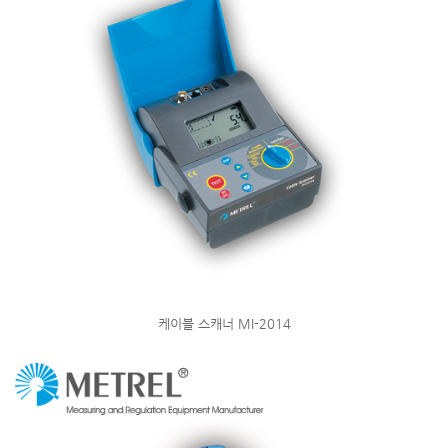
케이블 스캐너 MI-2014