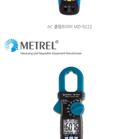
AC 클램프미터 MD-9222