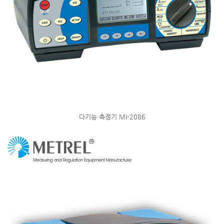
다기능 측정기 MI-2086