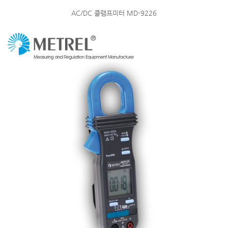
AC/DC 클램프미터 MD-9226