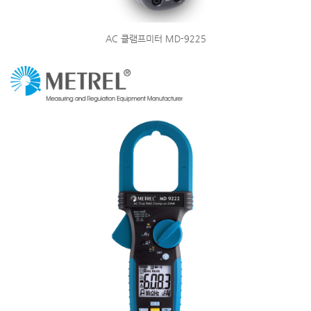
AC 클램프미터 MD-9225