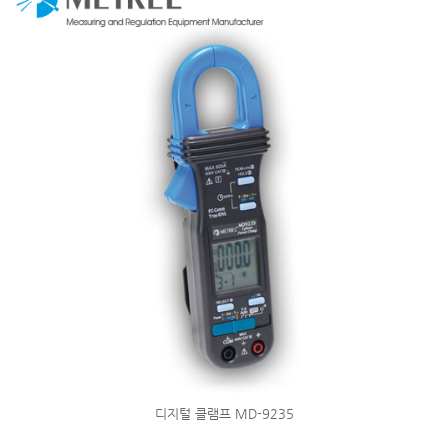
디지털 클램프 MD-9235