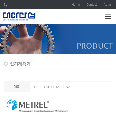
Home
Contact
Admin
PRODUCT
전기계측기
제목
EURO TEST XC MI-3152